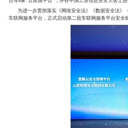
台等4家“五星级平台”，并在中国工业信息安全大会上
为进一步贯彻落实《网络安全法》《数据安全法》
车联网服务平台，正式启动第二批车联网服务平台安全