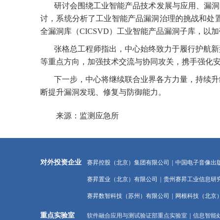
研讨会围绕工业智能产品技术发展与应用、漏洞风
讨，系统分析了工业智能产品漏洞治理的挑战和处
全漏洞库（
CICSVD
）工业智能产品漏洞子库，以加
张格总工程师指出，中心始终致力于履行护航新型
等重点方向，加强技术交流与协同攻关，携手强化
下一步，中心将继续联合业界各方力量，持续升级
断提升漏洞发现、修复与防御能力。
来源：监测应急所
对外投资企业
赛昇控股（北京）集团有限公司
|
中国电子音像出
赛昇置业（北京）有限公司
|
贵州赛昇工业信息研
赛昇数智科技（苏州）有限公司
|
网根科技（北京
重点实验室
软件融合应用与测试验证部重点实验室
|
信息智能