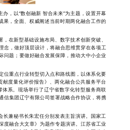
主办
，
以
“数创融新 智合未来”为主题
，设置开幕
成果，
全面、权威阐述当前时期两化融合工作的
署
，
在
新型基础设施
布局、
数字技术创新突破
、
理念，做好顶层设计，将融合思维贯穿在各项工
际问题；要做好
融合发展
保障，推动大中小企业
定位重点行业转型切入点和路线图
，
以体系化要
贡献度量化评价报告》、两化融合公共服务平台
撑体系。现场举行了
辽宁省数字化转型服务商联
通信集团
辽宁
有限
公司签署战略
合作
协议
，
将
携
会长兼
秘书长
朱宏任分别发表主旨演讲
。国家工
深度融合大文章》为题作专题演讲。江苏省工业