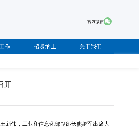
·
官方微信
工作
招贤纳士
关于我们
召开
长王新伟，工业和信息化部副部长
熊继军
出席大