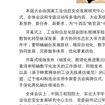
本届大会由
国家工业信息安全发展研究中心
式、全体会议和专题活动等多项内容。
大会
系
新形势、新任务、新要求，
为
“十四五”收官及“
开幕式上，
工业和信息化部副部长熊继军指
数
智化转型纵深
发展
、
多方
协同
生态壮大等方
作中；要明确
融合发展
路径，顺应自动化、数
协同发展，完善服务体系，优化要素供给。
开幕式现场发布《场景化、图谱化推进重点
素清单明确数字化攻关的工作路径
。同期发布
以及《基于蜂窝网络的工业无线通信规范》的
盟、辽宁省
AI
制造业应用专家委员会揭牌仪式
手
深化两化融合
领域合作
。
全体会议上，中国工程院院士
、
东北大学学
业信息安全发展研究中心主任
、
党委副书记
江