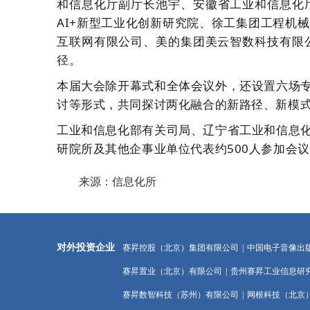
和信息化厅副厅长
池宇
、
安徽省工业和信息化
AI+
新型工业化创新研究院
、徐工集团工程机械
互联网有限公司、美的集团美云智数科技有限
径。
本届大会除开幕式和全体会议外，还设置六场
讨等形式，
共同探讨两化融合的新路径、新模
工业和信息化部有关司局
、
辽宁
省
工业和信息
研院所及其他企事业单位代表约
500
人参加会议
来源：信息化所
对外投资企业
赛昇控股（北京）集团有限公司
|
中国电子音像出
赛昇置业（北京）有限公司
|
贵州赛昇工业信息研
赛昇数智科技（苏州）有限公司
|
网根科技（北京