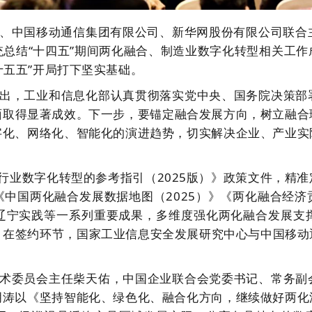
、中国移动通信集团有限公司、新华网股份有限公司联合
统总结
“十四五”
期间两化融合、制造业数字化转型相关工作
十五五”
开局打下坚实基础。
出
，工业和信息化部认真
贯彻
落实党中央、
国务院决策部
面
取得显著成效。下一步，
要
锚定融合发展方向
，树立融合
字化、网络化、智能化的演进趋势，切实解决企业、产业实
行业数字化转型的参考指引（
2025
版）》
政策文件，
精准
《中国两化融合发展数据地图（
2025
）》《两化融合经济
辽宁实践等一系列重要成果，多维度强化两化融合发展支
。
在
签约环节，国家工业信息安全发展研究中心与中国移动
术委员会主任
柴天佑，中国企业联合会党委书记、常务副
明涛以《坚持智能化、绿色化、融合化方向，继续做好两化