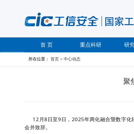
首 页
重点科研
研
所在位置：
首页
>
中心动态
聚
12
月
8
日
至
9
日
，
202
5
年两化融合暨数字化
会并致辞。