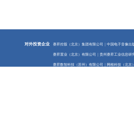
对外投资企业
赛昇控股（北京）集团有限公司
|
中国电子音像出
赛昇置业（北京）有限公司
|
贵州赛昇工业信息研
赛昇数智科技（苏州）有限公司
|
网根科技（北京
重点实验室
软件融合应用与测试验证部重点实验室
|
信息智能
区块链技术与数据安全部重点实验室
|
工业领域数
地址 ：北京市石景
电话/传真：86-10-686
版权所有 © 国家