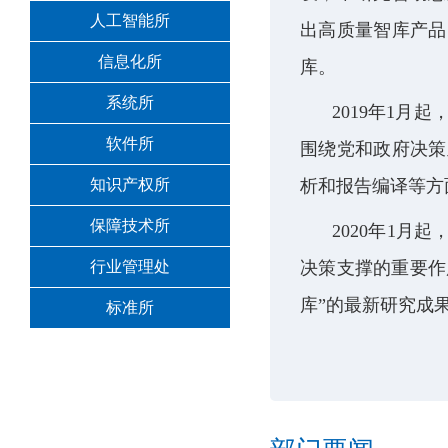
人工智能所
出高质量智库产品
信息化所
库。
系统所
2019
年
1
月起
软件所
围绕党和政府决策
知识产权所
析和报告编译等方
保障技术所
2020
年
1
月起
行业管理处
决策支撑的重要作
库
”
的最新研究成
标准所