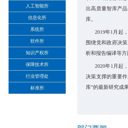
人工智能所
出高质量智库产品
信息化所
库。
系统所
2019
年
1
月起
软件所
围绕党和政府决策
知识产权所
析和报告编译等方
保障技术所
2020
年
1
月起
行业管理处
决策支撑的重要作
库
”
的最新研究成
标准所