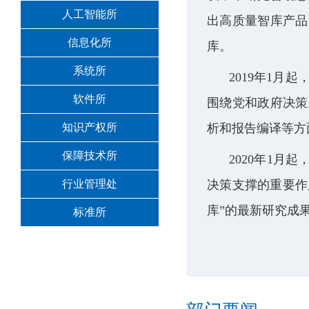
人工智能所
出高质量智库产品
信息化所
库。
系统所
2019
年
1
月起
软件所
围绕党和政府决策
知识产权所
析和报告编译等方
保障技术所
2020
年
1
月起
行业管理处
决策支撑的重要作
库
”
的最新研究成
标准所